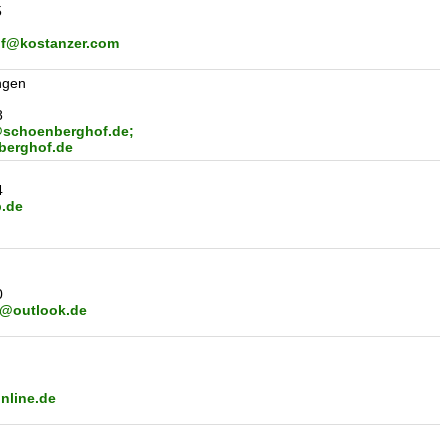
5
f@kostanzer.com
ngen
8
@schoenberghof.de;
berghof.de
4
.de
0
e@outlook.de
online.de