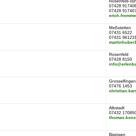
Rosenfeld-Isi
07428 91740
07428 91740
erich.fromm
Meßstetten
07431 6522
07431 96123
martinhuber
Rosenfeld
07428 8150
info@erlenb
Grosselfingen
07476 1453
christian.k
Albstadt
07432 17085
thomas.kon
Bisingen