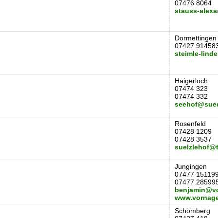
07476 8064
stauss-alex
Dormettingen
07427 91458
steimle-lind
Haigerloch
07474 323
07474 332
seehof@sued
Rosenfeld
07428 1209
07428 3537
suelzlehof@t
Jungingen
07477 15119
07477 28599
benjamin@vo
www.vornage
Schömberg