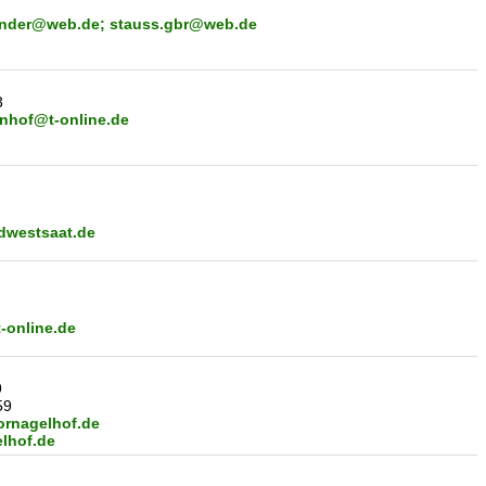
ander@web.de; stauss.gbr@web.de
3
enhof@t-online.de
westsaat.de
-online.de
9
59
rnagelhof.de
lhof.de