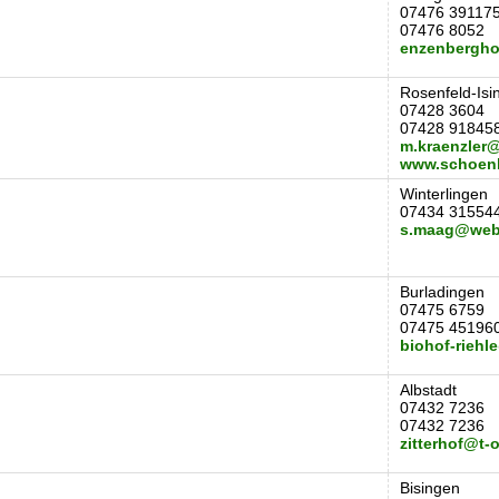
07476 39117
07476 8052
enzenbergho
Rosenfeld-Isi
07428 3604
07428 91845
m.kraenzler
www.schoen
Winterlingen
07434 31554
s.maag@web
Burladingen
07475 6759
07475 45196
biohof-riehl
Albstadt
07432 7236
07432 7236
zitterhof@t-
Bisingen