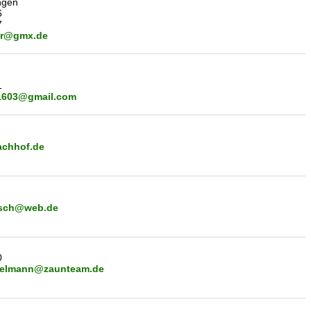
ngen
6
7
er@gmx.de
1
1603@gmail.com
achhof.de
arsch@web.de
0
zelmann@zaunteam.de