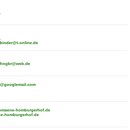
1
1
.binder@t-online.de
ohngbr@web.de
e@googlemail.com
omaene-homburgerhof.de
e-homburgerhof.de