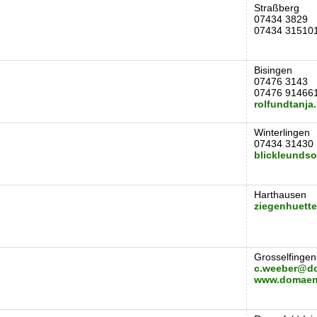
Straßberg
07434 3829
07434 31510
Bisingen
07476 3143
07476 91466
rolfundtanja
Winterlingen
07434 31430
blickleunds
Harthausen
ziegenhuett
Grosselfingen
c.weeber@d
www.domaen