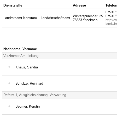
Dienststelle
Adresse
Telefo
07531/
Winterspürer-Str. 25
07531/
Landratsamt Konstanz - Landwirtschaftsamt
78333 Stockach
http://
landwi
Nachname, Vorname
Vorzimmer Amtsleitung
Knaus, Sandra
Tätigkeit:
Sekretariat Amtsleitung, Haushalt
Schulze, Reinhard
Organisationseinheit:
Tätigkeit:
Vorzimmer Amtsleitung
Referat 1, Ausgleichsleistung, Verwaltung
Amts- u. Schulleitung
Organisationseinheit:
Beumer, Kerstin
Amtsleitung
Tätigkeit: