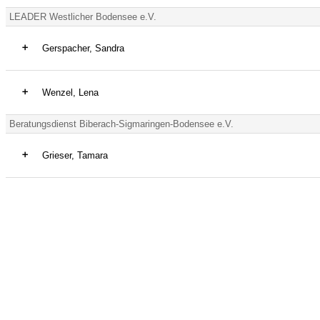
Organisationseinheit:
Tätigkeit:
LEV (Landschaftserhaltungsverband)
LEADER Westlicher Bodensee e.V.
FFH-Mähwiesen, Biodiversität
Mobiles Telefon:
Organisationseinheit:
Gerspacher, Sandra
0175/5871725
LEV (Landschaftserhaltungsverband)
Tätigkeit:
Mobiles Telefon:
Geschäftsführung LEADER
Wenzel, Lena
0160/1112429
Organisationseinheit:
Tätigkeit:
LEADER Westlicher Bodensee e.V.
Beratungsdienst Biberach-Sigmaringen-Bodensee e.V.
LEADER Westlicher Bodensee e.V.
Organisationseinheit:
Grieser, Tamara
LEADER Westlicher Bodensee e.V.
Tätigkeit:
Beratung
Organisationseinheit:
Beratungsdienst Biberach-Sigmaringen-Bodensee e.V.
Mobiles Telefon:
0151/65487144