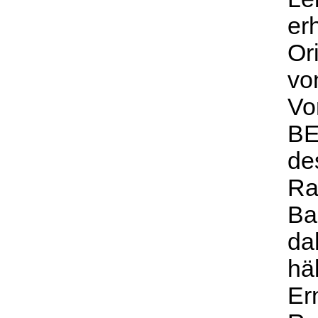
er
Or
vo
Vo
BE
de
Ra
Ba
da
hä
Er