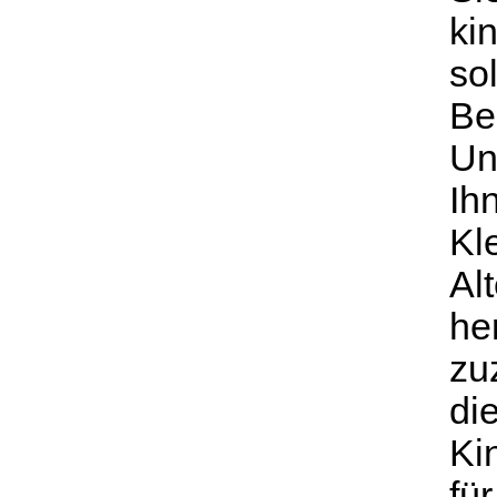
ki
so
Be
Un
Ih
Kl
Alt
he
zu
di
Ki
fü