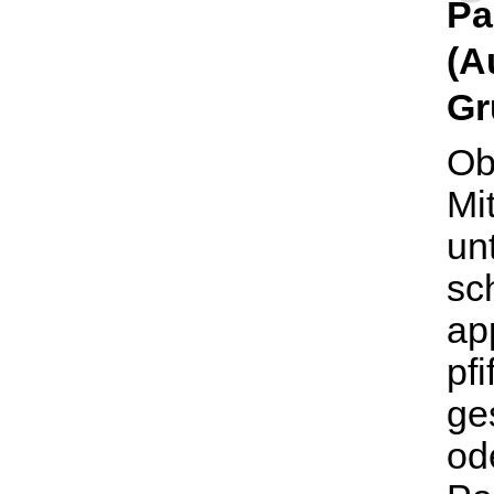
Pa
(A
Gr
Ob
Mi
un
sc
ap
pf
ge
od