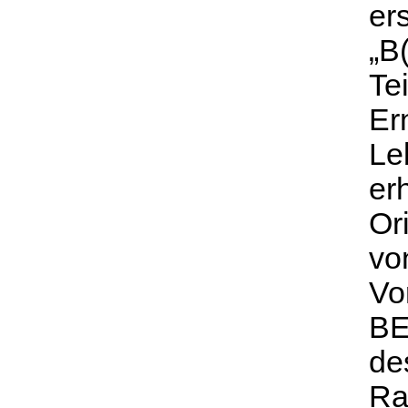
er
„B(
Te
Er
Le
er
Or
vo
Vo
BE
de
Ra