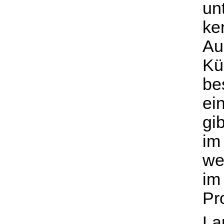
un
ke
Au
Kü
be
ei
gi
im
we
im
Pr
La