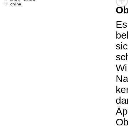
online
Ob
Es
be
si
sc
Wi
Na
ke
da
Äp
Ob