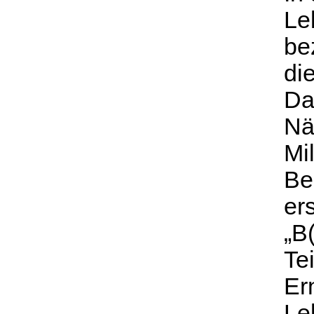
Le
be
di
Da
Nä
Mi
Be
er
„B(
Te
Er
Le