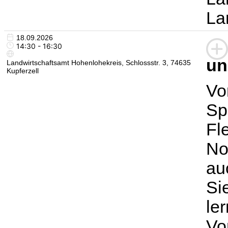
La
18.09.2026
14:30 - 16:30
un
Landwirtschaftsamt Hohenlohekreis, Schlossstr. 3, 74635
Kupferzell
Vo
Sp
Fl
No
au
Si
le
Vo