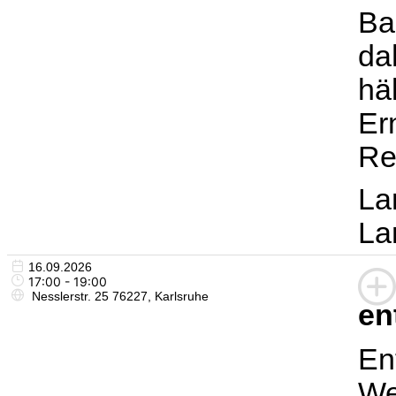
Ba
da
hä
Er
Re
La
La
16.09.2026
17:00 - 19:00
Nesslerstr. 25 76227, Karlsruhe
en
En
We