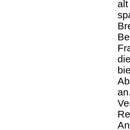
alt
sp
Br
Be
Fr
di
bi
Ab
an
Ve
Re
An