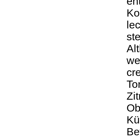
en
Ko
le
st
Al
we
cr
To
Zi
Ob
Kü
Be