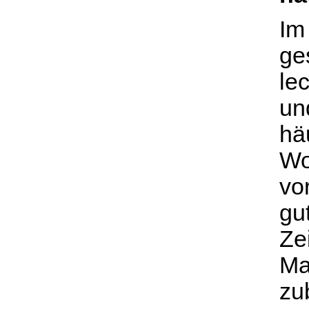
Im
ge
le
und
hä
Wo
vo
gu
Ze
Ma
zu