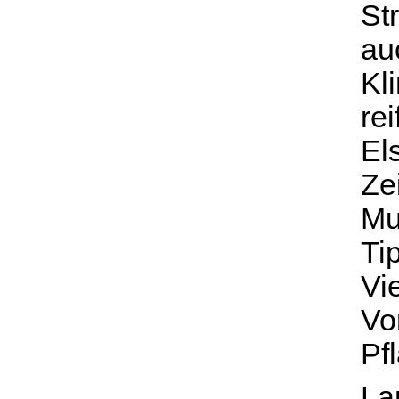
St
au
Kl
re
El
Ze
Mu
Ti
Vi
Vo
Pf
La