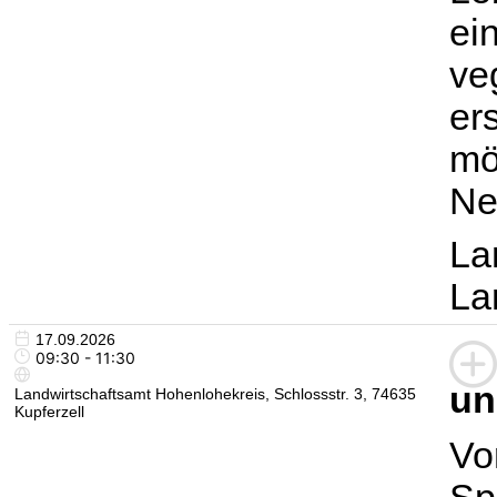
ei
ve
er
mö
Ne
La
La
17.09.2026
09:30 - 11:30
un
Landwirtschaftsamt Hohenlohekreis, Schlossstr. 3, 74635
Kupferzell
Vo