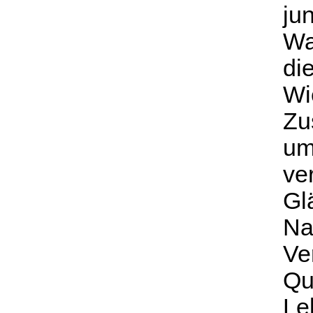
ju
Wa
di
Wi
Zu
um
ve
Gl
Na
Ve
Qu
Le