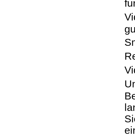
fu
Vi
gu
Sm
Re
Vi
Un
Be
la
Si
ei