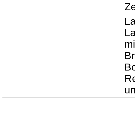
Ze
La
La
mi
Br
Bo
Re
un