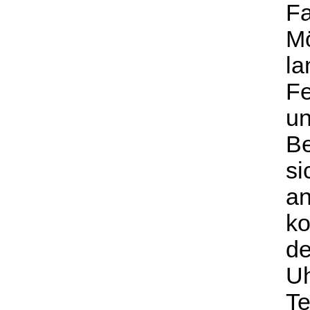
Fa
Mö
la
Fe
un
Be
si
an
ko
de
Uh
Te