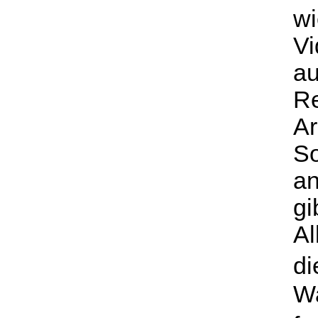
wi
Vi
au
Re
Ar
So
an
gi
Al
di
Wa